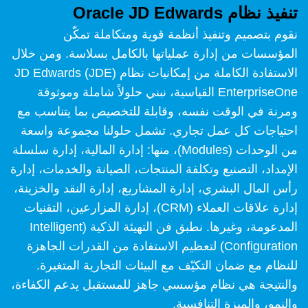
تنفيذ نظام Oracle JD Edwards
نقوم بتصميم وتنفيذ أنظمة قوية ومتكاملة تمكّن
المؤسسات من إدارة عملياتها بالكامل بسلاسة. ومن خلال
الاستفادة الكاملة من إمكانيات نظام JD Edwards (JDE)
EnterpriseOne القياسية، نبني حلولاً شاملة وموثوقة
ومرنة في الوقت نفسه، وقابلة للتخصيص بما يتناسب مع
احتياجات كل عمل تجاري. تشمل حلولنا مجموعة واسعة
من الوحدات (Modules)، منها: إدارة المالية، إدارة سلسلة
الإمداد، التصنيع وتكلفة المنتجات، الصيانة والخدمات، إدارة
رأس المال البشري، إدارة المشاريع، إدارة النقد والخزينة،
إدارة علاقات العملاء (CRM)، إدارة المزارعين، التقنيات
المدعومة، وغيرها. نطبق فن التهيئة الذكية (Intelligent
Configuration) لتعظيم الاستفادة من القدرات الجاهزة
للنظام مع ضمان التكيّف مع البيئات التجارية المتغيرة.
والنتيجة هي نظام مؤسسي جاهز للمستقبل يدعم الكفاءة،
والنمو، والميزة التنافسية.