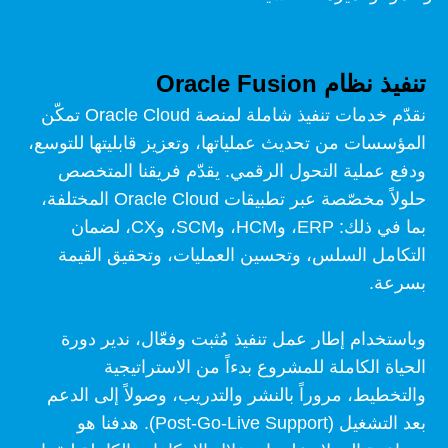
تنفيذ نظام Oracle Fusion
نقدّم خدمات تنفيذ شاملة لمنصة Oracle Cloud تمكّن
المؤسسات من تحديث عملياتها، وتعزيز قابليتها للتوسع،
ودفع عملية التحول الرقمي. يقدّم فريقنا المتخصص
حلولاً مخصّصة عبر تطبيقات Oracle Cloud المختلفة،
بما في ذلك: ERP، وHCM، وSCM، وCX، لضمان
التكامل السلس، وتحسين العمليات، وتحقيق القيمة
بسرعة.
وباستخدام إطار عمل تنفيذ مُثبت وفعّال، ندير دورة
الحياة الكاملة للمشروع بدءاً من الاستراتيجية
والتخطيط، مروراً بالنشر والتدريب، وصولاً إلى الدعم
بعد التشغيل (Post-Go-Live Support). هدفنا هو