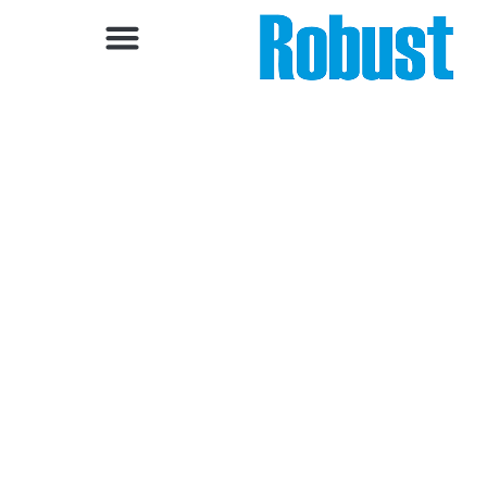
خطي
لى
لمحتوى