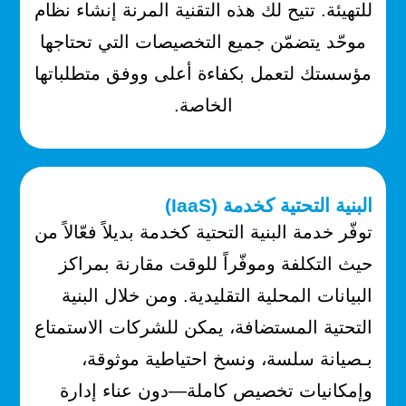
للتهيئة. تتيح لك هذه التقنية المرنة إنشاء نظام
موحّد يتضمّن جميع التخصيصات التي تحتاجها
مؤسستك لتعمل بكفاءة أعلى ووفق متطلباتها
الخاصة.
البنية التحتية كخدمة (IaaS)
توفّر خدمة البنية التحتية كخدمة بديلاً فعّالاً من
حيث التكلفة وموفّراً للوقت مقارنة بمراكز
البيانات المحلية التقليدية. ومن خلال البنية
التحتية المستضافة، يمكن للشركات الاستمتاع
بـصيانة سلسة، ونسخ احتياطية موثوقة،
وإمكانيات تخصيص كاملة—دون عناء إدارة