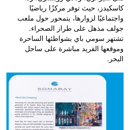
كاسكيدز، حيث توفر مركزًا رياضيًا
واجتماعيًا لزوارها، يتمحور حول ملعب
جولف مذهل على طراز الصحراء.
تشتهر سومي باي بشواطئها الساحرة
وموقعها الفريد مباشرة على ساحل
البحر.